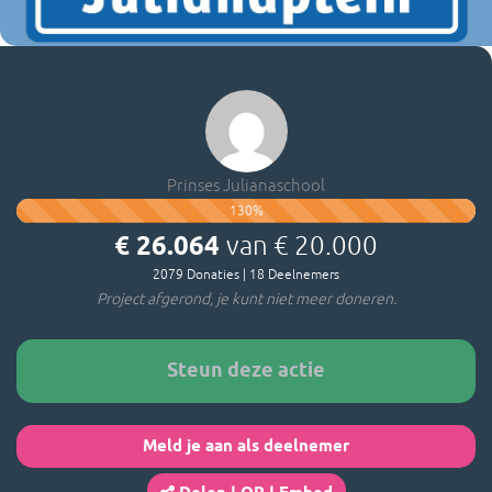
Prinses Julianaschool
130
%
€ 26.064
van
€ 20.000
2079
Donaties
|
18
Deelnemers
Project afgerond, je kunt niet meer doneren.
Steun deze actie
Meld je aan als deelnemer