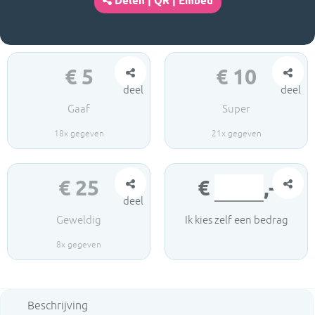
Delen | QR | Embed
€
5
€
10
deel
deel
Gaaf
Super
18
x gegeven
21
x gegeven
€
25
€
,-
deel
Geweldig
Ik kies zelf een bedrag
8
x gegeven
Beschrijving