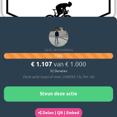
Jack Jenneskens
110
%
€ 1.107
van
€ 1.000
52
Donaties
Deze actie loopt af over: 26809d 13u 9m 16s
Steun deze actie
Delen | QR | Embed