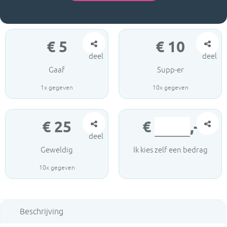
€
5
€
10
deel
deel
Gaaf
Supp-er
1
x gegeven
10
x gegeven
€
25
€
,-
deel
Geweldig
Ik kies zelf een bedrag
10
x gegeven
Beschrijving