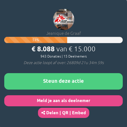
Jeanique de Graaf
53
%
€ 8.088
van
€ 15.000
943
Donaties
|
15
Deelnemers
Deze actie loopt af over: 26809d 21u 34m 59s
Steun deze actie
Meld je aan als deelnemer
Delen | QR | Embed